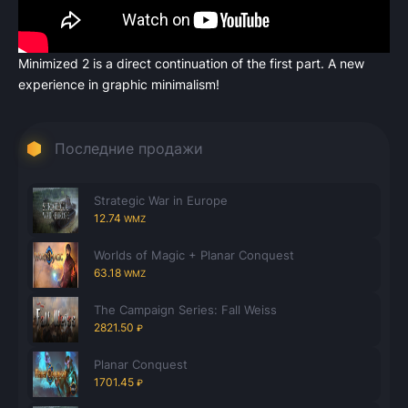
Minimized 2 is a direct continuation of the first part. A new
Всего позиций в корзине
experience in graphic minimalism!
Всего товара в корзине
(шт)
Сумма к оплате (без скидок)
Руб.
Последние продажи
Strategic War in Europe
12.74
WMZ
Worlds of Magic + Planar Conquest
63.18
WMZ
The Campaign Series: Fall Weiss
2821.50
₽
Planar Conquest
1701.45
₽