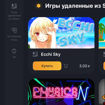
Игры удаленные из 
Игры
удаленные
из Steam
Остальные
игры
Ecchi Sky
VR
3.00
Купить
₽