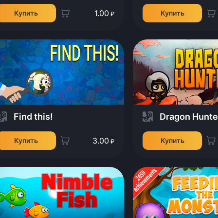
1.00
Купить
Купить
₽
Find this!
Dragon Hunte
3.00
Купить
Купить
₽
Всего позиций в корзине
Всего товара в корзине
(шт)
Сумма к оплате (без скидок)
Руб.