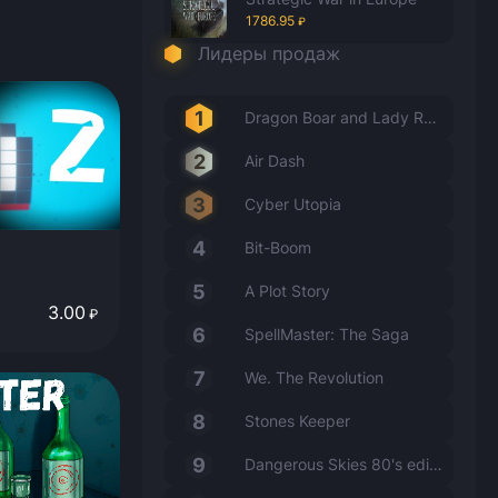
1786.95
₽
Лидеры продаж
Dragon Boar and Lady Rabbit
Air Dash
Cyber Utopia
Bit-Boom
A Plot Story
3.00
₽
SpellMaster: The Saga
We. The Revolution
Stones Keeper
Dangerous Skies 80's edition