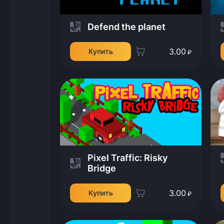
Defend the planet
3.00
Купить
₽
Pixel Traffic: Risky
Bridge
3.00
Купить
₽