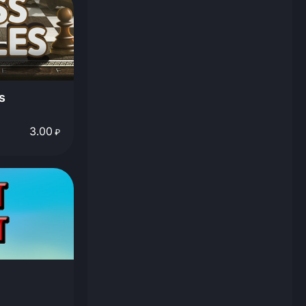
s
3.00
₽