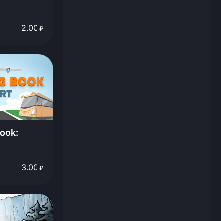
2.00
₽
Book:
3.00
₽