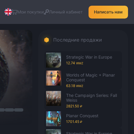
Мои покупки
Личный кабинет
Написать нам
Последние продажи
Strategic War in Europe
12.74
WMZ
Worlds of Magic + Planar
Conquest
63.18
WMZ
The Campaign Series: Fall
Weiss
2821.50
₽
Planar Conquest
1701.45
₽
Strategic War in Europe