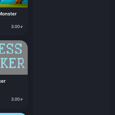
Monster
3.00
₽
ker
3.00
₽