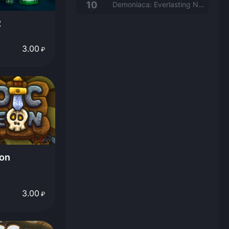
Demoniaca: Everlasting Night
2
3.00
₽
eon
3.00
₽