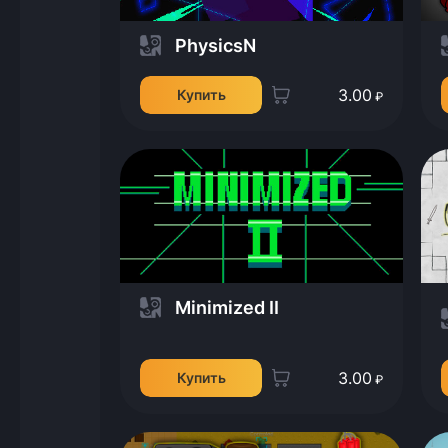
PhysicsN
3.00
Купить
₽
Minimized II
3.00
Купить
₽