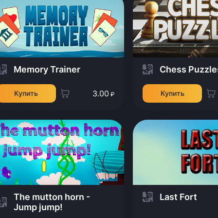
Memory Trainer
Chess Puzzle
3.00
Купить
Купить
₽
The mutton horn -
Last Fort
Jump jump!