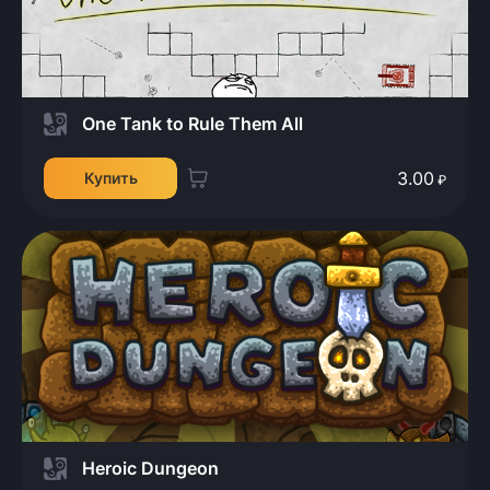
One Tank to Rule Them All
3.00
Купить
₽
Heroic Dungeon