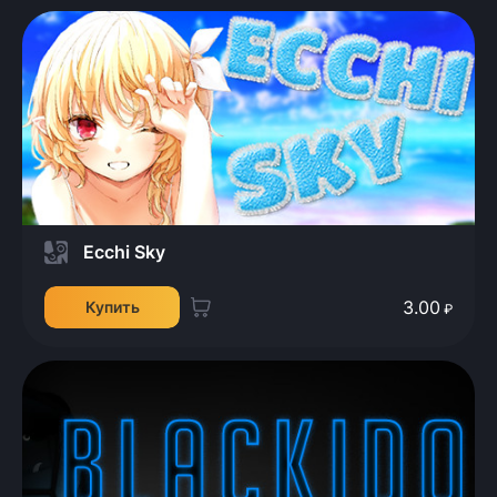
Ecchi Sky
3.00
Купить
₽
Всего позиций в корзине
Всего товара в корзине
(шт)
Сумма к оплате (без скидок)
Руб.