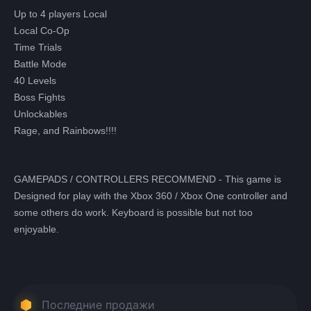
Всего товара в корзине
(шт)
Up to 4 players Local
Сумма к оплате (без скидок)
Руб.
Local Co-Op
Time Trials
Battle Mode
40 Levels
Boss Fights
Unlockables
Rage, and Rainbows!!!!
GAMEPADS / CONTROLLERS RECOMMEND - This game is
Designed for play with the Xbox 360 / Xbox One controller and
some others do work. Keyboard is possible but not too
enjoyable.
Последние продажи