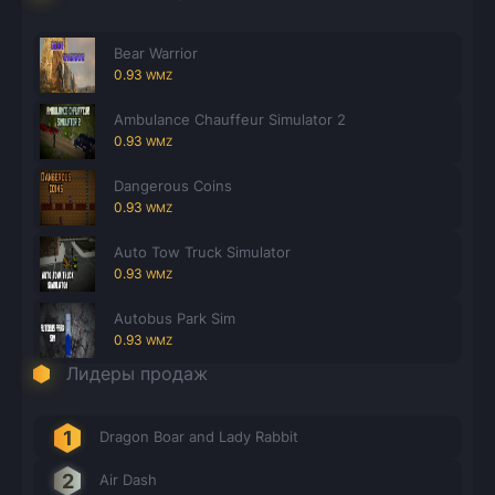
Bear Warrior
0.93
WMZ
Ambulance Chauffeur Simulator 2
0.93
WMZ
Dangerous Coins
0.93
WMZ
Auto Tow Truck Simulator
0.93
WMZ
Autobus Park Sim
0.93
WMZ
Лидеры продаж
Dragon Boar and Lady Rabbit
Air Dash