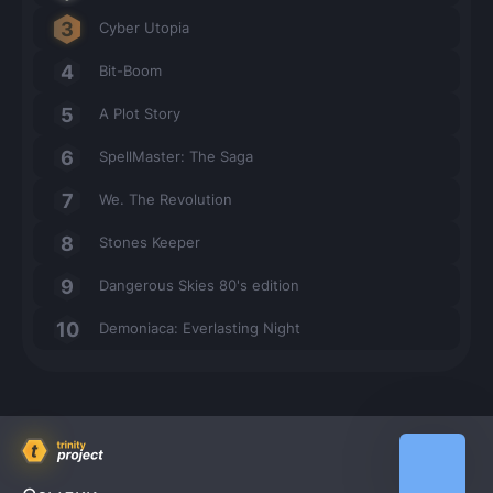
Cyber Utopia
Bit-Boom
A Plot Story
SpellMaster: The Saga
We. The Revolution
Stones Keeper
Dangerous Skies 80's edition
Demoniaca: Everlasting Night