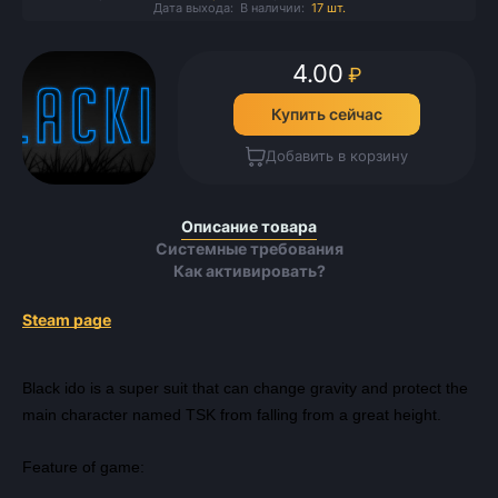
Дата выхода:
В наличии:
17 шт.
4.00
₽
Купить сейчас
Добавить в корзину
Описание товара
Системные требования
Как активировать?
Steam page
Black ido is a super suit that can change gravity and protect the
main character named TSK from falling from a great height.
Feature of game: