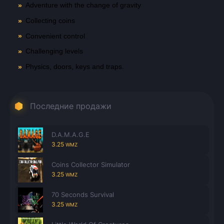
Adventure with the change of gravity
Collecting coins
Convenient control
Challenging levels
Всего позиций в корзине
Всего товара в корзине
(шт)
Physics, doors, keys and traps.
Сумма к оплате (без скидок)
Руб.
Последние продажи
D.A.M.A.G.E
3.25
WMZ
Coins Collector Simulator
3.25
WMZ
70 Seconds Survival
3.25
WMZ