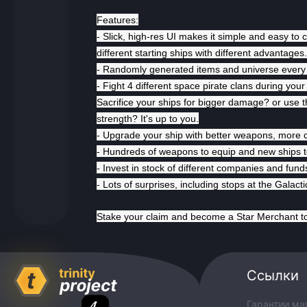
Features:
- Slick, high-res UI makes it simple and easy to
different starting ships with different advantages.
- Randomly generated items and universe every
- Fight 4 different space pirate clans during yo
Sacrifice your ships for bigger damage? or use 
strength? It's up to you.
- Upgrade your ship with better weapons, more
- Hundreds of weapons to equip and new ships to b
- Invest in stock of different companies and fund
- Lots of surprises, including stops at the Galac
Stake your claim and become a Star Merchant t
Ссылки
Гарантии ма