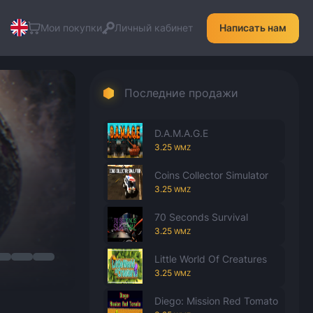
Мои покупки
Личный кабинет
Написать нам
Последние продажи
D.A.M.A.G.E
3.25
WMZ
Coins Collector Simulator
3.25
WMZ
70 Seconds Survival
3.25
WMZ
Little World Of Creatures
3.25
WMZ
Diego: Mission Red Tomato