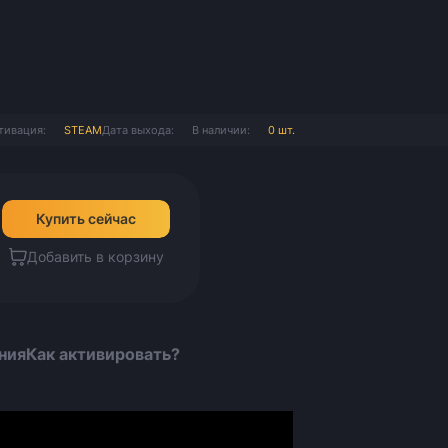
тивация:
STEAM
Дата выхода:
В наличии:
0 шт.
Купить сейчас
Добавить в корзину
ния
Как активировать?
Всего позиций в корзине
Всего товара в корзине
(шт)
Сумма к оплате (без скидок)
Руб.