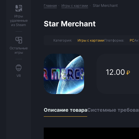
Star Merchant
Главная
Игры с картами
Игры
удаленные
Star Merchant
из Steam
Категория:
Игры с картами
Платформа:
PC
Ак
Остальные
игры
12.00
₽
VR
Описание товара
Системные требова