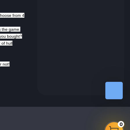
 choose from 4
g the game.
n you bought?
of hull
r not!
0