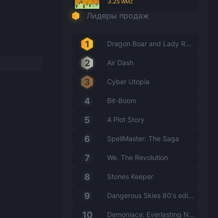
3.25
WMZ
Лидеры продаж
Dragon Boar and Lady Rabbit
Air Dash
Cyber Utopia
Bit-Boom
A Plot Story
SpellMaster: The Saga
We. The Revolution
Stones Keeper
Dangerous Skies 80's edition
Demoniaca: Everlasting Night