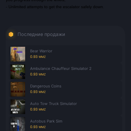
- Unlimited attempts to get the escalator safely down.
Последние продажи
Bear Warrior
0.93
WMZ
Ambulance Chauffeur Simulator 2
0.93
WMZ
Dangerous Coins
0.93
WMZ
Auto Tow Truck Simulator
0.93
WMZ
Autobus Park Sim
0.93
WMZ