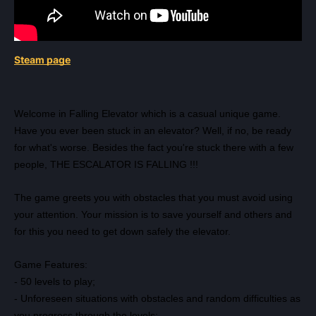
Steam page
Welcome in Falling Elevator which is a casual unique game.
Have you ever been stuck in an elevator? Well, if no, be ready
for what's worse. Besides the fact you're stuck there with a few
people, THE ESCALATOR IS FALLING !!!
The game greets you with obstacles that you must avoid using
Всего позиций в корзине
your attention. Your mission is to save yourself and others and
Всего товара в корзине
(шт)
Сумма к оплате (без скидок)
Руб.
for this you need to get down safely the elevator.
Game Features:
- 50 levels to play;
- Unforeseen situations with obstacles and random difficulties as
you progress through the levels;