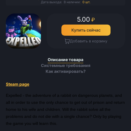
Дата выхода:
В наличии:
0 шт.
5.00
₽
Купить сейчас
Добавить в корзину
Описание товара
Системные требования
Как активировать?
Steam page
Expelled - the adventure of a rabbit on dangerous planets, and
all in order to use the only chance to get out of prison and return
home to his wife and children. Will the rabbit solve all the
problems and do not die with a single chance? Only by playing
the game you will learn this.