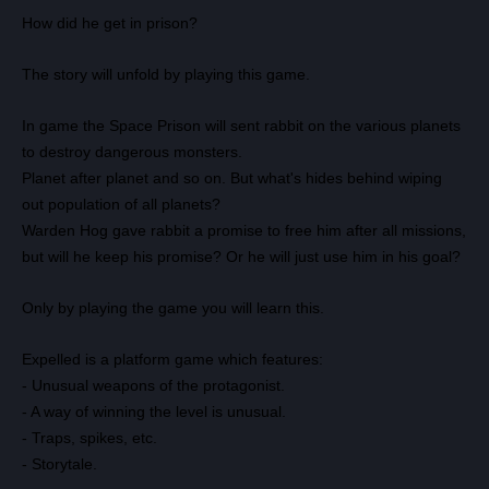
How did he get in prison?
The story will unfold by playing this game.
In game the Space Prison will sent rabbit on the various planets
to destroy dangerous monsters.
Planet after planet and so on. But what's hides behind wiping
out population of all planets?
Warden Hog gave rabbit a promise to free him after all missions,
but will he keep his promise? Or he will just use him in his goal?
Всего позиций в корзине
Only by playing the game you will learn this.
Всего товара в корзине
(шт)
Сумма к оплате (без скидок)
Руб.
Expelled is a platform game which features:
- Unusual weapons of the protagonist.
- A way of winning the level is unusual.
- Traps, spikes, etc.
- Storytale.