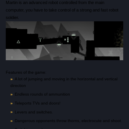
Martin is an advanced robot controlled from the main
computer, you have to take control of a strong and fast robot
Всего позиций в корзине
soldier.
Всего товара в корзине
(шт)
Сумма к оплате (без скидок)
Руб.
Features of the game:
A lot of jumping and moving in the horizontal and vertical
direction
Endless rounds of ammunition
Teleports TVs and doors!
Levers and switches.
Dangerous opponents throw thorns, electrocute and shoot.