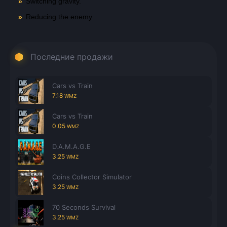
Switching gravity.
Reducing the enemy.
Последние продажи
Cars vs Train
7.18
WMZ
Cars vs Train
0.05
WMZ
D.A.M.A.G.E
3.25
WMZ
Coins Collector Simulator
3.25
WMZ
70 Seconds Survival
3.25
WMZ