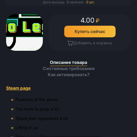
Дата выхода:
В наличии:
0 шт.
4.00
₽
Купить сейчас
Добавить в корзину
Описание товара
Системные требования
Как активировать?
Steam page
Features of the game:
You have to jump a lot
Shoot your opponents a lot
Lifting in up