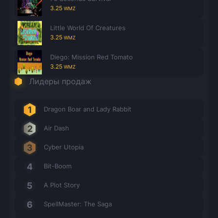
3.25
WMZ
Little World Of Creatures
3.25
WMZ
Diego: Mission Red Tomato
3.25
WMZ
Лидеры продаж
Dragon Boar and Lady Rabbit
Air Dash
Cyber Utopia
Bit-Boom
A Plot Story
SpellMaster: The Saga